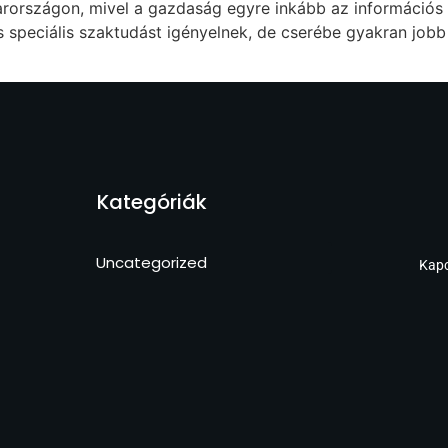
rországon, mivel a gazdaság egyre inkább az információs é
s speciális szaktudást igényelnek, de cserébe gyakran jo
Kategóriák
Uncategorized
Kapc