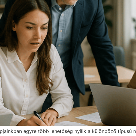
jainkban egyre több lehetőség nyílik a különböző típusú m