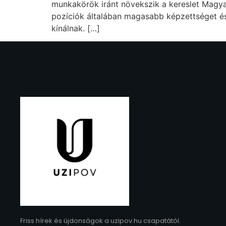
munkakörök iránt növekszik a kereslet Magya
pozíciók általában magasabb képzettséget é
kínálnak. […]
Friss hírek és újdonságok a uzipov.hu csapatától.