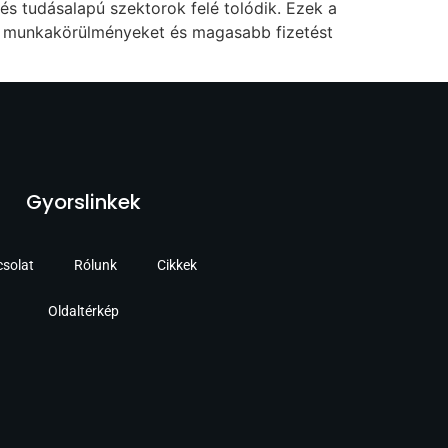
s tudásalapú szektorok felé tolódik. Ezek a
bb munkakörülményeket és magasabb fizetést
Gyorslinkek
solat
Rólunk
Cikkek
Oldaltérkép