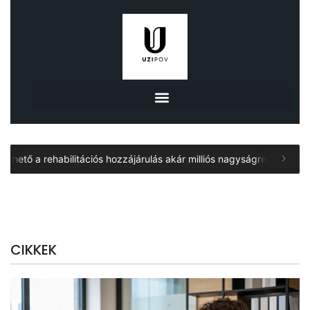
rehabilitációs hozzájárulás akár milliós nagyságrendben a meglévő 
CIKKEK