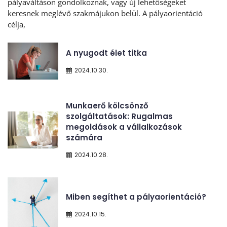
pályaváltáson gondolkoznak, vagy új lehetőségeket
keresnek meglévő szakmájukon belül. A pályaorientáció
célja,
A nyugodt élet titka
2024.10.30.
Munkaerő kölcsönző
szolgáltatások: Rugalmas
megoldások a vállalkozások
számára
2024.10.28.
Miben segíthet a pályaorientáció?
2024.10.15.