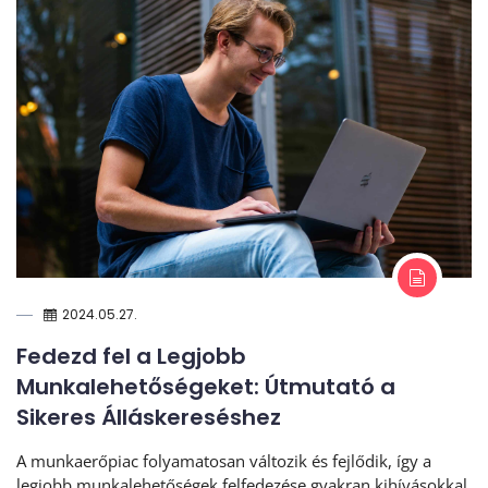
2024.05.27.
Fedezd fel a Legjobb
Munkalehetőségeket: Útmutató a
Sikeres Álláskereséshez
A munkaerőpiac folyamatosan változik és fejlődik, így a
legjobb munkalehetőségek felfedezése gyakran kihívásokkal