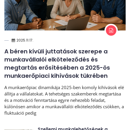
2025.11.17.
A béren kívüli juttatások szerepe a
munkavállalói elköteleződés és
megtartás erősítésében a 2025-ös
munkaerőpiaci kihívások tükrében
A munkaerőpiac dinamikája 2025-ben komoly kihívások elé
állítja a vállalatokat. A tehetséges szakemberek megtartása
és a motiváció fenntartása egyre nehezebb feladat,
különösen amikor a munkavállalói elköteleződés csökken, a
fluktuáció pedig
Szellemi munkalehetőségek a