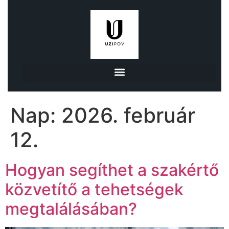
Nap:
2026. február
12.
Hogyan segíthet a szakértő
közvetítő a tehetségek
megtalálásában?