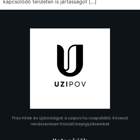
kapcsolódó területen is jártasságot […]
Friss hírek és újdonságok a uzipov.hu csapatától. Kövesd
rendszeresen frissülő bejegyzéseinket