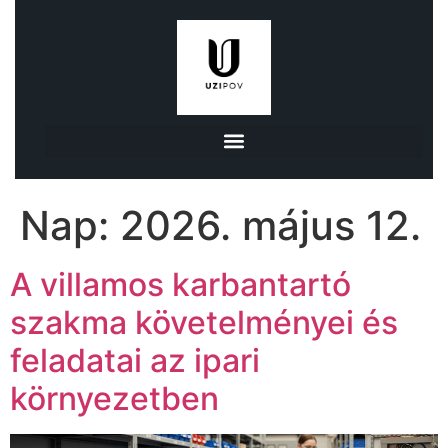
Nap:
2026. május 12.
A villamos karbantartó
szakma követelményei és
feladatai az ipari
környezetben