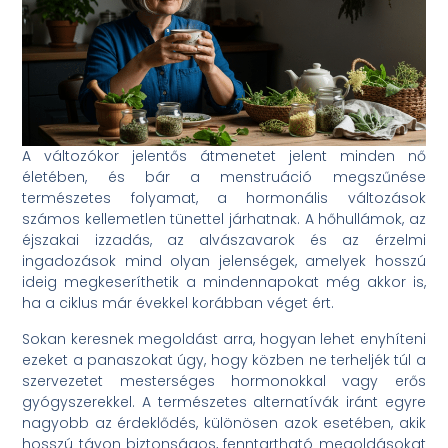
A változókor jelentős átmenetet jelent minden nő
életében, és bár a menstruáció megszűnése
természetes folyamat, a hormonális változások
számos kellemetlen tünettel járhatnak. A hőhullámok, az
éjszakai izzadás, az alvászavarok és az érzelmi
ingadozások mind olyan jelenségek, amelyek hosszú
ideig megkeseríthetik a mindennapokat még akkor is,
ha a ciklus már évekkel korábban véget ért.
Sokan keresnek megoldást arra, hogyan lehet enyhíteni
ezeket a panaszokat úgy, hogy közben ne terheljék túl a
szervezetet mesterséges hormonokkal vagy erős
gyógyszerekkel. A természetes alternatívák iránt egyre
nagyobb az érdeklődés, különösen azok esetében, akik
hosszú távon biztonságos, fenntartható megoldásokat