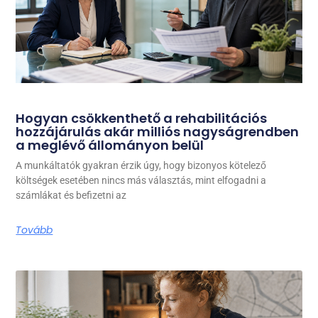
Hogyan csökkenthető a rehabilitációs
hozzájárulás akár milliós nagyságrendben
a meglévő állományon belül
A munkáltatók gyakran érzik úgy, hogy bizonyos kötelező
költségek esetében nincs más választás, mint elfogadni a
számlákat és befizetni az
Tovább