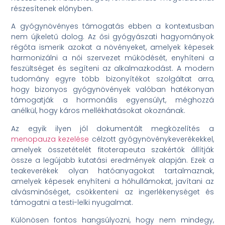
részesítenek előnyben.
A gyógynövényes támogatás ebben a kontextusban
nem újkeletű dolog. Az ősi gyógyászati hagyományok
régóta ismerik azokat a növényeket, amelyek képesek
harmonizálni a női szervezet működését, enyhíteni a
feszültséget és segíteni az alkalmazkodást. A modern
tudomány egyre több bizonyítékot szolgáltat arra,
hogy bizonyos gyógynövények valóban hatékonyan
támogatják a hormonális egyensúlyt, méghozzá
anélkül, hogy káros mellékhatásokat okoznának.
Az egyik ilyen jól dokumentált megközelítés a
menopauza kezelése
célzott gyógynövénykeverékekkel,
amelyek összetételét fitoterapeuta szakértők állítják
össze a legújabb kutatási eredmények alapján. Ezek a
teakeverékek olyan hatóanyagokat tartalmaznak,
amelyek képesek enyhíteni a hőhullámokat, javítani az
alvásminőséget, csökkenteni az ingerlékenységet és
támogatni a testi-lelki nyugalmat.
Különösen fontos hangsúlyozni, hogy nem mindegy,