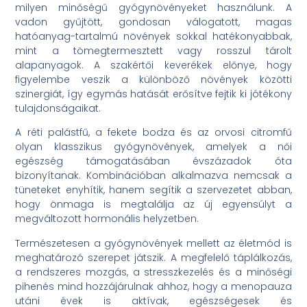
milyen minőségű gyógynövényeket használunk. A
vadon gyűjtött, gondosan válogatott, magas
hatóanyag-tartalmú növények sokkal hatékonyabbak,
mint a tömegtermesztett vagy rosszul tárolt
alapanyagok. A szakértői keverékek előnye, hogy
figyelembe veszik a különböző növények közötti
szinergiát, így egymás hatását erősítve fejtik ki jótékony
tulajdonságaikat.
A réti palástfű, a fekete bodza és az orvosi citromfű
olyan klasszikus gyógynövények, amelyek a női
egészség támogatásában évszázadok óta
bizonyítanak. Kombinációban alkalmazva nemcsak a
tüneteket enyhítik, hanem segítik a szervezetet abban,
hogy önmaga is megtalálja az új egyensúlyt a
megváltozott hormonális helyzetben.
Természetesen a gyógynövények mellett az életmód is
meghatározó szerepet játszik. A megfelelő táplálkozás,
a rendszeres mozgás, a stresszkezelés és a minőségi
pihenés mind hozzájárulnak ahhoz, hogy a menopauza
utáni évek is aktívak, egészségesek és