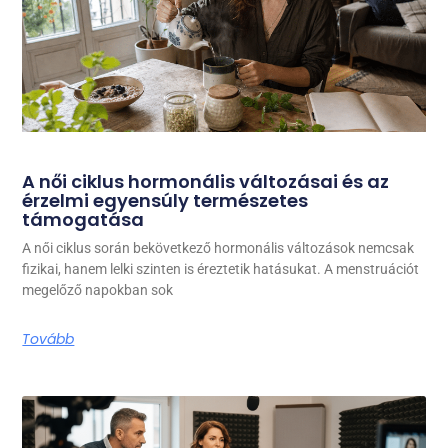
A női ciklus hormonális változásai és az
érzelmi egyensúly természetes
támogatása
A női ciklus során bekövetkező hormonális változások nemcsak
fizikai, hanem lelki szinten is éreztetik hatásukat. A menstruációt
megelőző napokban sok
Tovább