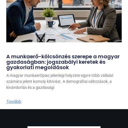
A munkaerő-kölcsönzés szerepe a magyar
gazdaságban: jogszabályi keretek és
gyakorlati megoldások
A magyar munkaerőpiac jelenlegi helyzete egyre több vállalat
számára jelent komoly kihívást. A demográfiai változások, a
kivándorlás és a gazdasági
Tovább