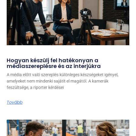
Hogyan készülj fel hatékonyan a
médiaszereplésre és az interjúkra
A média előtt való szereplés különleges készségeket igényel,
amelyeket nem mindenki sajátít el magától. A kamerák
feszültsége, a riporter kérdései
Tovább